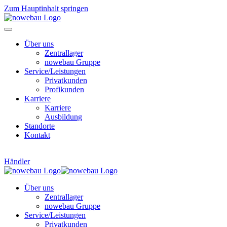
Zum Hauptinhalt springen
Über uns
Zentrallager
nowebau Gruppe
Service/Leistungen
Privatkunden
Profikunden
Karriere
Karriere
Ausbildung
Standorte
Kontakt
0 49 43 - 209 0
info@nowebau.de
Händler
Über uns
Zentrallager
nowebau Gruppe
Service/Leistungen
Privatkunden